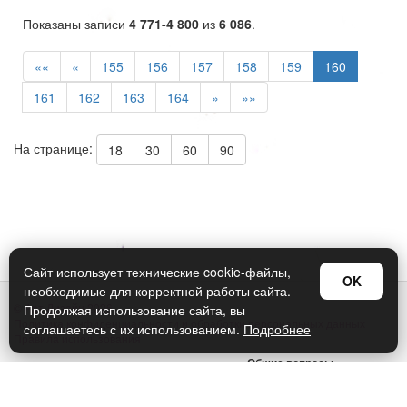
Показаны записи
4 771-4 800
из
6 086
.
««
«
155
156
157
158
159
160
161
162
163
164
»
»»
На странице:
18
30
60
90
Сайт использует технические cookie-файлы,
OK
необходимые для корректной работы сайта.
© Арт Дизайн 2026
Продолжая использование сайта, вы
Политика конфиденциальности и обработки персональных данных
соглашаетесь с их использованием.
Подробнее
Правила использования
Общие вопросы:
sellers@art-design.ru
Тех. поддержка: