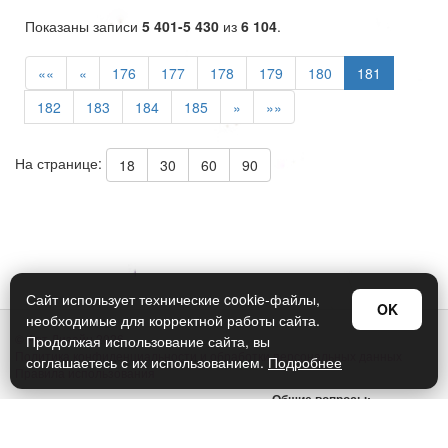
Показаны записи
5 401-5 430
из
6 104
.
««
«
176
177
178
179
180
181
182
183
184
185
»
»»
На странице:
18
30
60
90
Сайт использует технические cookie-файлы,
OK
необходимые для корректной работы сайта.
© Арт Дизайн 2026
Продолжая использование сайта, вы
Политика конфиденциальности и обработки персональных данных
соглашаетесь с их использованием.
Подробнее
Правила использования
Общие вопросы:
sellers@art-design.ru
Тех. поддержка: