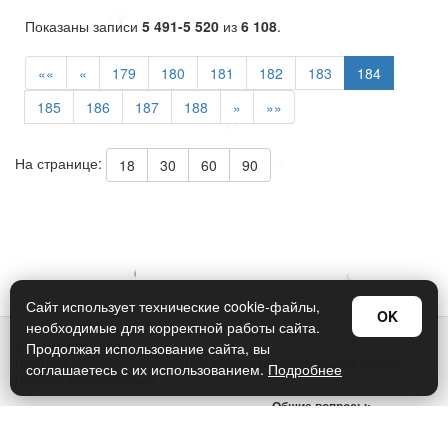
Показаны записи
5 491-5 520
из
6 108
.
««
«
179
180
181
182
183
184
185
186
187
188
»
»»
На странице:
18
30
60
90
Сайт использует технические cookie-файлы,
OK
необходимые для корректной работы сайта.
© Арт Дизайн 2026
Продолжая использование сайта, вы
Политика конфиденциальности и обработки персональных данных
соглашаетесь с их использованием.
Подробнее
Правила использования
Общие вопросы:
sellers@art-design.ru
Тех. поддержка: