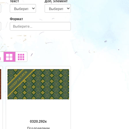
Текст
Доп. элемент
Формат
0320.292к
Поздравляем