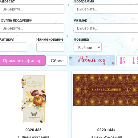
Адресат
Программа
Группа продукции
Размер
Артикул
Наименование
Новинка
Применить фильтр
Сброс
0320.485
0320.144к
С Днем Рождения
В День Рождения!