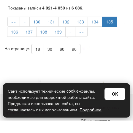
Показаны записи
4 021-4 050
из
6 086
.
««
«
130
131
132
133
134
135
136
137
138
139
»
»»
На странице:
18
30
60
90
Сайт использует технические cookie-файлы,
OK
необходимые для корректной работы сайта.
© Арт Дизайн 2026
Продолжая использование сайта, вы
Политика конфиденциальности и обработки персональных данных
соглашаетесь с их использованием.
Подробнее
Правила использования
Общие вопросы:
sellers@art-design.ru
Тех. поддержка: