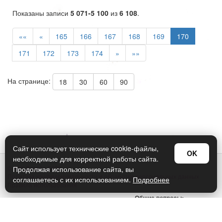
Показаны записи
5 071-5 100
из
6 108
.
««
«
165
166
167
168
169
170
171
172
173
174
»
»»
На странице:
18
30
60
90
Сайт использует технические cookie-файлы,
OK
необходимые для корректной работы сайта.
© Арт Дизайн 2026
Продолжая использование сайта, вы
Политика конфиденциальности и обработки персональных данных
соглашаетесь с их использованием.
Подробнее
Правила использования
Общие вопросы:
sellers@art-design.ru
Тех. поддержка: