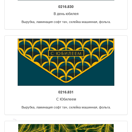
0216.830
В день юбилея
Вырубка, ламинация софт тач, склейка машинная, фольга.
0216.831
С Юбилеем
Вырубка, ламинация софт тач, склейка машинная, фольга.