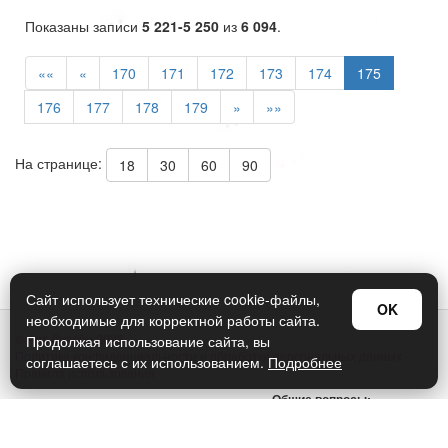
Показаны записи
5 221-5 250
из
6 094
.
««
«
170
171
172
173
174
175
176
177
178
179
»
»»
На странице:
18
30
60
90
Сайт использует технические cookie-файлы,
OK
необходимые для корректной работы сайта.
© Арт Дизайн 2026
Продолжая использование сайта, вы
Политика конфиденциальности и обработки персональных данных
соглашаетесь с их использованием.
Подробнее
Правила использования
Общие вопросы:
sellers@art-design.ru
Тех. поддержка: