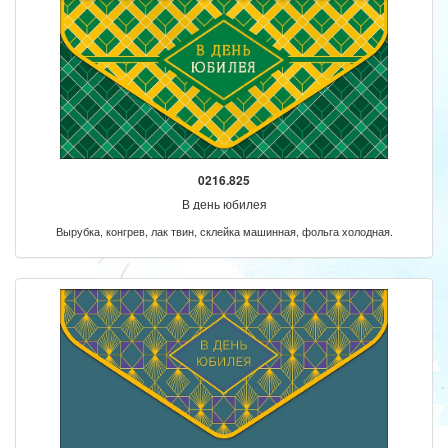
0216.825
В день юбилея
Вырубка, конгрев, лак твин, склейка машинная, фольга холодная.