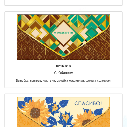
0216.818
С Юбилеем
Вырубка, конгрев, лак твин, склейка машинная, фольга холодная.