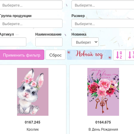
Адресат
Программа
Группа продукции
Размер
Артикул
Наименование
Новинка
Применить фильтр
Сброс
0167.245
0164.675
Кролик
В День Рождения