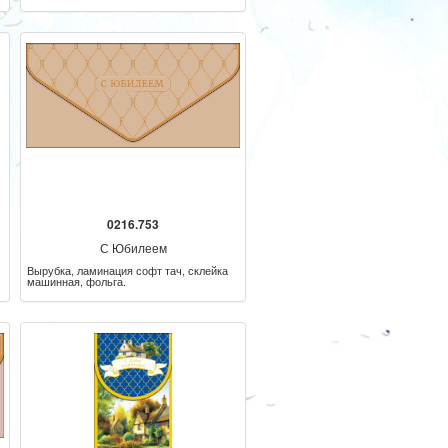
машинная, фольга.
0216.753
С Юбилеем
Вырубка, ламинация софт тач, склейка
машинная, фольга.