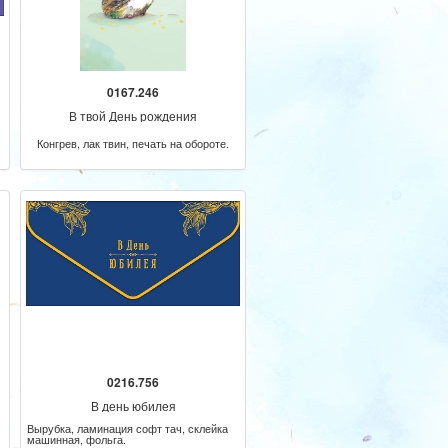
0167.246
В твой День рождения
Конгрев, лак твин, печать на обороте.
0216.756
В день юбилея
Вырубка, ламинация софт тач, склейка