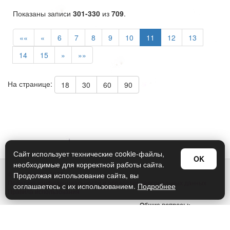
Показаны записи
301-330
из
709
.
««
«
6
7
8
9
10
11
12
13
14
15
»
»»
На странице:
18
30
60
90
Сайт использует технические cookie-файлы,
OK
необходимые для корректной работы сайта.
© Арт Дизайн 2026
Продолжая использование сайта, вы
Политика конфиденциальности и обработки персональных данных
соглашаетесь с их использованием.
Подробнее
Правила использования
Общие вопросы:
sellers@art-design.ru
Тех. поддержка: