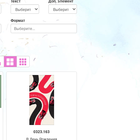
Текст
Доп. элемент
Формат
0323.163
В День Рождения