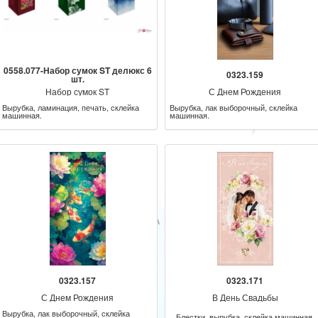
0558.077-Набор сумок ST делюкс 6
0323.159
шт.
Набор сумок ST
С Днем Рождения
Вырубка, ламинация, печать, склейка
Вырубка, лак выборочный, склейка
машинная.
машинная.
0323.157
0323.171
С Днем Рождения
В День Свадьбы
Вырубка, лак выборочный, склейка
Блестки, вырубка, склейка машинная.