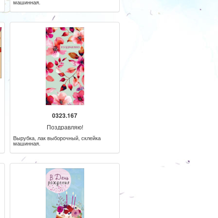
машинная.
0323.167
Поздравляю!
Вырубка, лак выборочный, склейка
машинная.