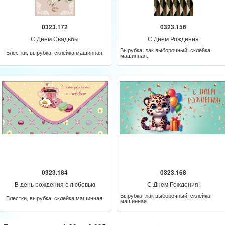
0323.172
0323.156
С Днем Свадьбы
С Днем Рождения
Вырубка, лак выборочный, склейка
Блестки, вырубка, склейка машинная.
машинная.
0323.184
0323.168
В день рождения с любовью
С Днем Рождения!
Вырубка, лак выборочный, склейка
Блестки, вырубка, склейка машинная.
машинная.