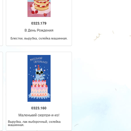
0323.179
В День Рождения
Блестки, вырубка, склейка машинная.
0323.160
Маленький сюрпри-и-из!
Вырубка, лак выборочный, склейка
машинная.