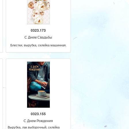
0323.173
С Днем Свадьбы
Блестки, вырубка, склейка машинная.
0323.155
С Днем Рождения
Вырубка, лак выборочный, склейка