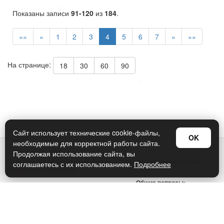
Показаны записи
91-120
из
184
.
««
«
1
2
3
4
5
6
7
»
»»
На странице:
18
30
60
90
Сайт использует технические cookie-файлы,
OK
необходимые для корректной работы сайта.
© Арт Дизайн 2026
Продолжая использование сайта, вы
Политика конфиденциальности и обработки персональных данных
соглашаетесь с их использованием.
Подробнее
Правила использования
Общие вопросы:
sellers@art-design.ru
Тех. поддержка:
support-region@art-design.ru
Тел: