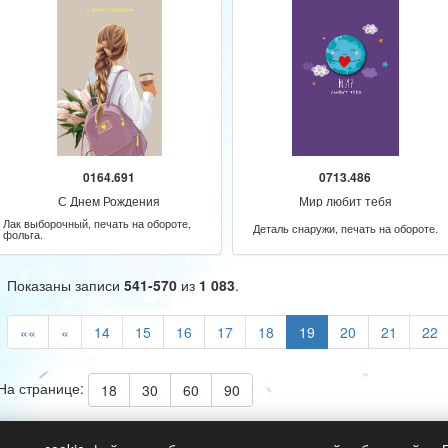
0164.691
0713.486
С Днем Рождения
Мир любит тебя
Лак выборочный, печать на обороте,
Деталь снаружи, печать на обороте.
фольга.
Показаны записи
541-570
из
1 083
.
««
«
14
15
16
17
18
19
20
21
22
На странице:
18
30
60
90