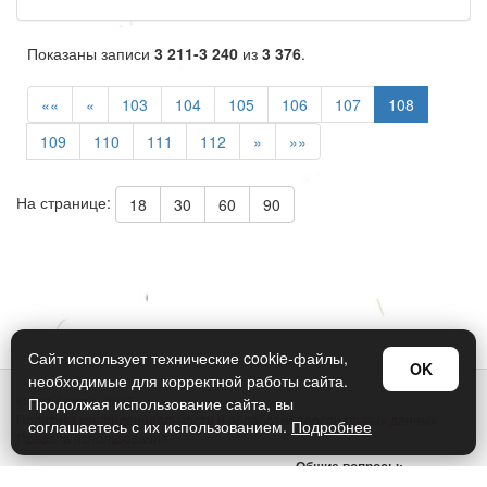
Показаны записи
3 211-3 240
из
3 376
.
««
«
103
104
105
106
107
108
109
110
111
112
»
»»
На странице:
18
30
60
90
Сайт использует технические cookie-файлы,
OK
необходимые для корректной работы сайта.
© Арт Дизайн 2026
Продолжая использование сайта, вы
Политика конфиденциальности и обработки персональных данных
соглашаетесь с их использованием.
Подробнее
Правила использования
Общие вопросы:
sellers@art-design.ru