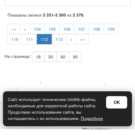
Показаны записи
3 331-3 360
из
3 376
.
««
«
104
105
106
107
108
109
110
111
112
113
»
»»
На странице:
18
30
60
90
Сайт использует технические cookie-файлы,
OK
необходимые для корректной работы сайта.
© Арт Дизайн 2026
Продолжая использование сайта, вы
Политика конфиденциальности и обработки персональных данных
соглашаетесь с их использованием.
Подробнее
Правила использования
Общие вопросы:
sellers@art-design.ru