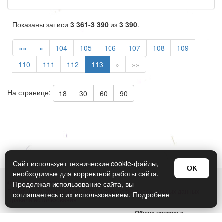
Показаны записи
3 361-3 390
из
3 390
.
««
«
104
105
106
107
108
109
110
111
112
113
»
»»
На странице:
18
30
60
90
Сайт использует технические cookie-файлы,
OK
необходимые для корректной работы сайта.
© Арт Дизайн 2026
Продолжая использование сайта, вы
Политика конфиденциальности и обработки персональных данных
соглашаетесь с их использованием.
Подробнее
Правила использования
Общие вопросы:
sellers@art-design.ru