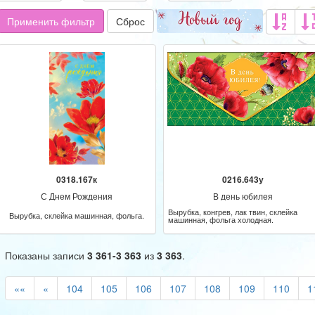
Применить фильтр
Сброс
0318.167к
0216.643у
С Днем Рождения
В день юбилея
Вырубка, конгрев, лак твин, склейка
Вырубка, склейка машинная, фольга.
машинная, фольга холодная.
Показаны записи
3 361-3 363
из
3 363
.
««
«
104
105
106
107
108
109
110
1