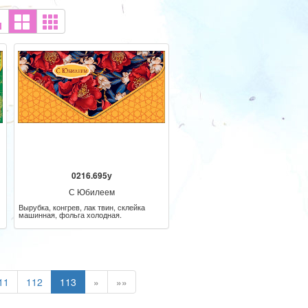
0216.695у
С Юбилеем
Вырубка, конгрев, лак твин, склейка
машинная, фольга холодная.
11
112
113
»
»»