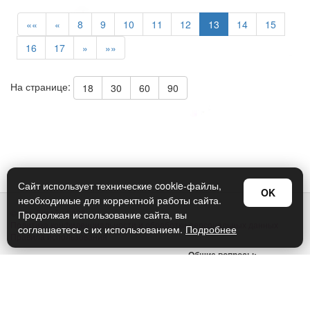
««
«
8
9
10
11
12
13
14
15
16
17
»
»»
На странице:
18
30
60
90
Сайт использует технические cookie-файлы,
OK
необходимые для корректной работы сайта.
© Арт Дизайн 2026
Продолжая использование сайта, вы
Политика конфиденциальности и обработки персональных данных
соглашаетесь с их использованием.
Подробнее
Правила использования
Общие вопросы:
sellers@art-design.ru
Тех. поддержка:
support-region@art-design.ru
Тел: