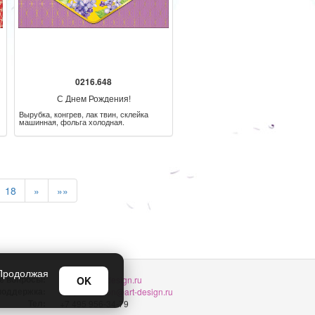
0216.648
С Днем Рождения!
Вырубка, конгрев, лак твин, склейка
машинная, фольга холодная.
18
»
»»
 Продолжая
е вопросы:
OK
sellers@art-design.ru
 поддержка:
support-region@art-design.ru
Тел:
+7 495 956-34-79