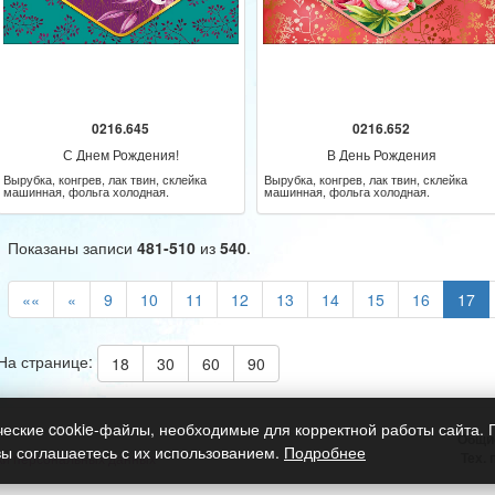
0216.645
0216.652
С Днем Рождения!
В День Рождения
Вырубка, конгрев, лак твин, склейка
Вырубка, конгрев, лак твин, склейка
машинная, фольга холодная.
машинная, фольга холодная.
Показаны записи
481-510
из
540
.
««
«
9
10
11
12
13
14
15
16
17
На странице:
18
30
60
90
ческие cookie-файлы, необходимые для корректной работы сайта.
Общи
вы соглашаетесь с их использованием.
Подробнее
Тех.
ки персональных данных