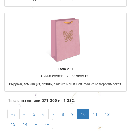
1598.271
Сумка бумажная премиум ВС
Вырубка, ламинация, печать, склейка машинная, фольга голографическая.
Показаны записи
271-300
из
1 383
.
««
«
5
6
7
8
9
10
11
12
13
14
»
»»