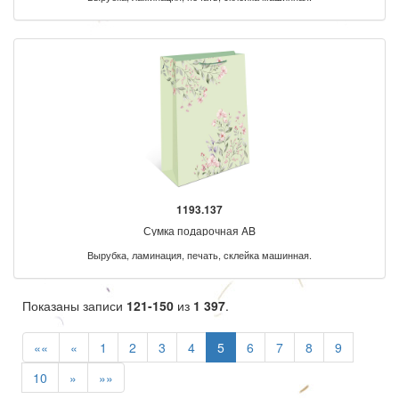
1193.137
Сумка подарочная AB
Вырубка, ламинация, печать, склейка машинная.
Показаны записи
121-150
из
1 397
.
««
«
1
2
3
4
5
6
7
8
9
10
»
»»