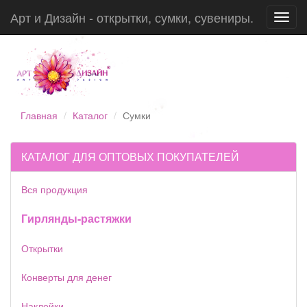
Арт и Дизайн - открытки, сумки, сувениры.
Toggl
navig
Главная
Каталог
Сумки
КАТАЛОГ ДЛЯ ОПТОВЫХ ПОКУПАТЕЛЕЙ
Вся продукция
Гирлянды-растяжки
Открытки
Конверты для денег
Наклейки