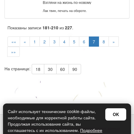
Взгляни на жизнь по-новому
Лак твин, печать на обороте.
Показаны записи
181-210
из
227
.
««
«
1
2
3
4
5
6
7
8
»
»»
На странице:
18
30
60
90
Сайт использует технические cookie-файлы,
OK
необходимые для корректной работы сайта.
© Арт Дизайн 2026
Продолжая использование сайта, вы
Политика конфиденциальности и обработки персональных данных
соглашаетесь с их использованием.
Подробнее
Правила использования