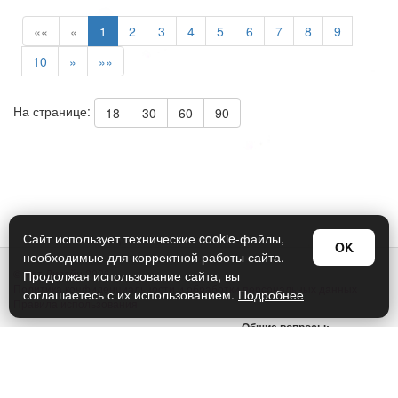
««
«
1
2
3
4
5
6
7
8
9
10
»
»»
На странице:
18
30
60
90
Сайт использует технические cookie-файлы,
OK
необходимые для корректной работы сайта.
© Арт Дизайн 2026
Продолжая использование сайта, вы
Политика конфиденциальности и обработки персональных данных
соглашаетесь с их использованием.
Подробнее
Правила использования
Общие вопросы:
sellers@art-design.ru
Тех. поддержка:
support-region@art-design.ru
Тел: