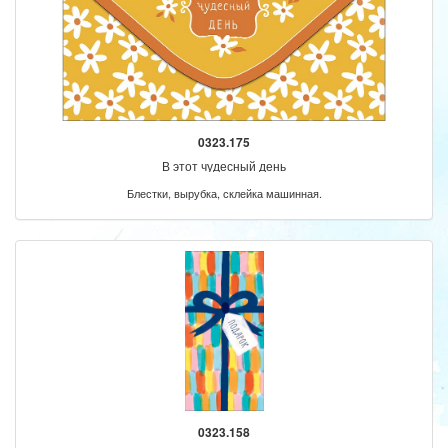
0323.175
В этот чудесный день
Блестки, вырубка, склейка машинная.
0323.158