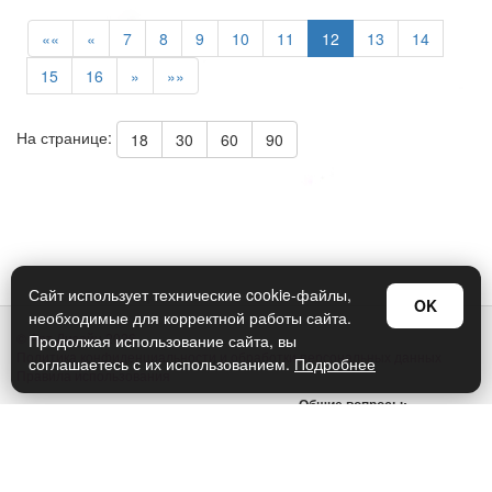
««
«
7
8
9
10
11
12
13
14
15
16
»
»»
На странице:
18
30
60
90
Сайт использует технические cookie-файлы,
OK
необходимые для корректной работы сайта.
© Арт Дизайн 2026
Продолжая использование сайта, вы
Политика конфиденциальности и обработки персональных данных
соглашаетесь с их использованием.
Подробнее
Правила использования
Общие вопросы:
sellers@art-design.ru
Тех. поддержка:
support-region@art-design.ru
Тел: