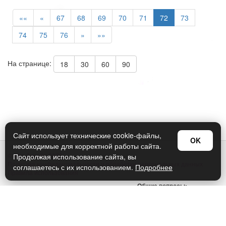
««
«
67
68
69
70
71
72
73
74
75
76
»
»»
На странице:
18
30
60
90
Сайт использует технические cookie-файлы,
OK
необходимые для корректной работы сайта.
© Арт Дизайн 2026
Продолжая использование сайта, вы
Политика конфиденциальности и обработки персональных данных
соглашаетесь с их использованием.
Подробнее
Правила использования
Общие вопросы:
sellers@art-design.ru
Тех. поддержка:
support-region@art-design.ru
Тел: