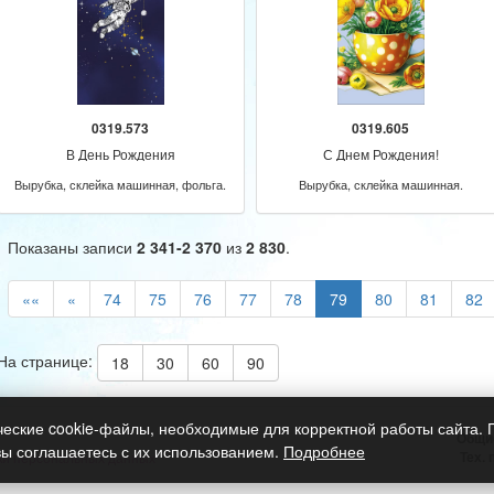
0319.573
0319.605
В День Рождения
С Днем Рождения!
Вырубка, склейка машинная, фольга.
Вырубка, склейка машинная.
Показаны записи
2 341-2 370
из
2 830
.
««
«
74
75
76
77
78
79
80
81
82
На странице:
18
30
60
90
ческие cookie-файлы, необходимые для корректной работы сайта.
Общи
вы соглашаетесь с их использованием.
Подробнее
Тех.
ки персональных данных