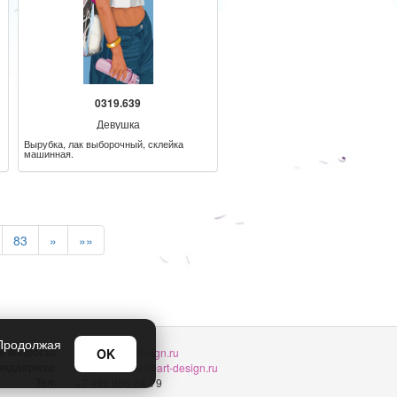
0319.639
Девушка
Вырубка, лак выборочный, склейка
машинная.
83
»
»»
 Продолжая
е вопросы:
OK
sellers@art-design.ru
 поддержка:
support-region@art-design.ru
Тел:
+7 495 956-34-79