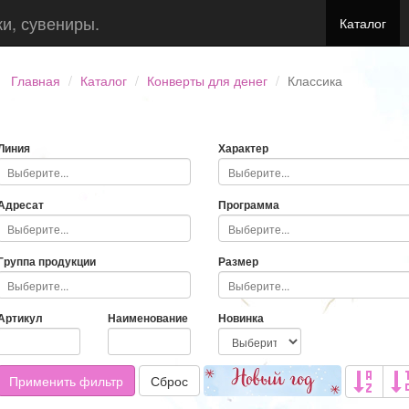
ки, сувениры.
Каталог
Главная
Каталог
Конверты для денег
Классика
Линия
Характер
Адресат
Программа
Группа продукции
Размер
Артикул
Наименование
Новинка
Применить фильтр
Сброс