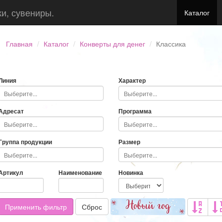
ки, сувениры.
Каталог
Главная
Каталог
Конверты для денег
Классика
Линия
Характер
Адресат
Программа
Группа продукции
Размер
Артикул
Наименование
Новинка
Применить фильтр
Сброс