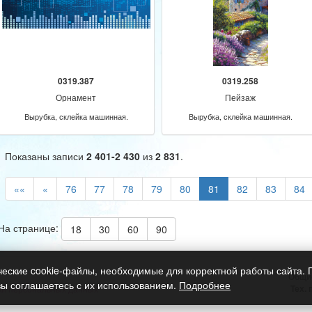
0319.387
0319.258
Орнамент
Пейзаж
Вырубка, склейка машинная.
Вырубка, склейка машинная.
Показаны записи
2 401-2 430
из
2 831
.
««
«
76
77
78
79
80
81
82
83
84
На странице:
18
30
60
90
ческие cookie-файлы, необходимые для корректной работы сайта.
Общи
вы соглашаетесь с их использованием.
Подробнее
Тех.
ки персональных данных