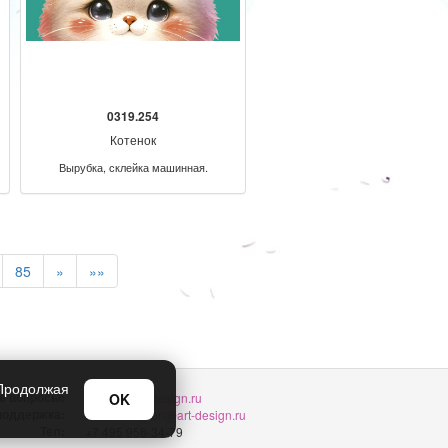
0319.254
Котенок
Вырубка, склейка машинная.
85
»
»»
 Продолжая
е вопросы:
OK
sellers@art-design.ru
 поддержка:
support-region@art-design.ru
Тел:
+7 495 956-34-79