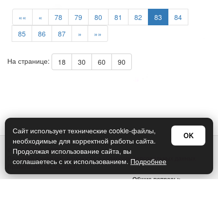
««
«
78
79
80
81
82
83
84
85
86
87
»
»»
На странице:
18
30
60
90
Сайт использует технические cookie-файлы,
OK
необходимые для корректной работы сайта.
© Арт Дизайн 2026
Продолжая использование сайта, вы
Политика конфиденциальности и обработки персональных данных
соглашаетесь с их использованием.
Подробнее
Правила использования
Общие вопросы:
sellers@art-design.ru
Тех. поддержка:
support-region@art-design.ru
Тел: