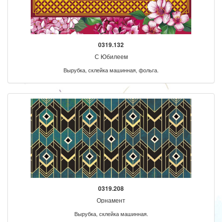
0319.132
С Юбилеем
Вырубка, склейка машинная, фольга.
0319.208
Орнамент
Вырубка, склейка машинная.