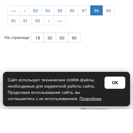
««
«
83
84
85
86
87
88
89
90
91
92
»
»»
На странице:
18
30
60
90
Сайт использует технические cookie-файлы,
OK
необходимые для корректной работы сайта.
© Арт Дизайн 2026
Продолжая использование сайта, вы
Политика конфиденциальности и обработки персональных данных
соглашаетесь с их использованием.
Подробнее
Правила использования
Общие вопросы:
sellers@art-design.ru
Тех. поддержка:
support-region@art-design.ru
Тел: