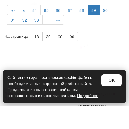
««
«
84
85
86
87
88
89
90
91
92
93
»
»»
На странице:
18
30
60
90
Сайт использует технические cookie-файлы,
OK
необходимые для корректной работы сайта.
© Арт Дизайн 2026
Продолжая использование сайта, вы
Политика конфиденциальности и обработки персональных данных
соглашаетесь с их использованием.
Подробнее
Правила использования
Общие вопросы:
sellers@art-design.ru
Тех. поддержка:
support-region@art-design.ru
Тел: