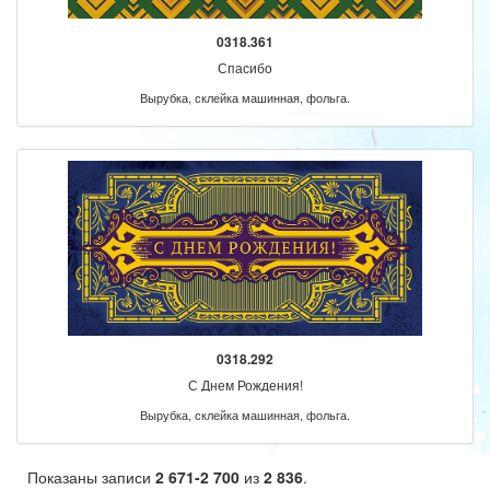
0318.361
Спасибо
Вырубка, склейка машинная, фольга.
0318.292
С Днем Рождения!
Вырубка, склейка машинная, фольга.
Показаны записи
2 671-2 700
из
2 836
.