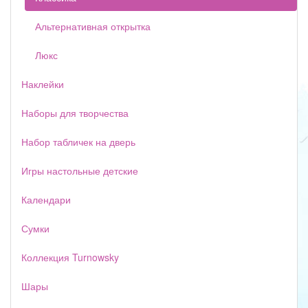
Альтернативная открытка
Люкс
Наклейки
Наборы для творчества
Набор табличек на дверь
Игры настольные детские
Календари
Сумки
Коллекция Turnowsky
Шары