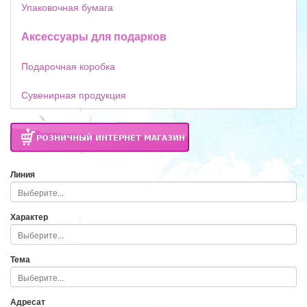
Упаковочная бумага
Аксессуары для подарков
Подарочная коробка
Сувенирная продукция
Линия
Характер
Тема
Адресат