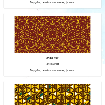
Вырубка, склейка машинная, фольга.
0318.397
Орнамент
Вырубка, склейка машинная, фольга.