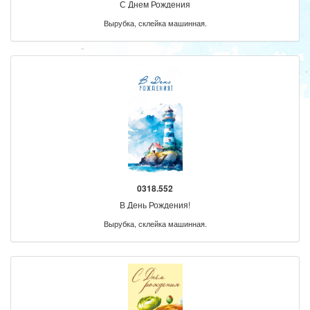
С Днем Рождения
Вырубка, склейка машинная.
0318.552
В День Рождения!
Вырубка, склейка машинная.