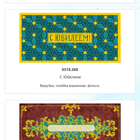
0318.368
С Юбилеем
Вырубка, склейка машинная, фольга.