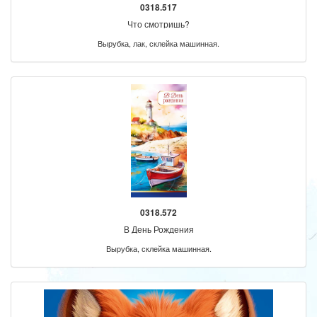
0318.517
Что смотришь?
Вырубка, лак, склейка машинная.
0318.572
В День Рождения
Вырубка, склейка машинная.