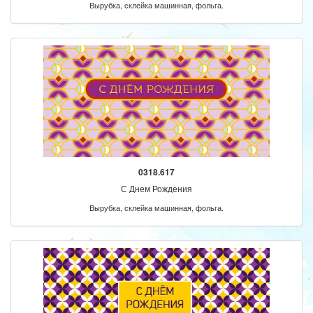
Вырубка, склейка машинная, фольга.
0318.617
С Днем Рождения
Вырубка, склейка машинная, фольга.