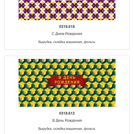
0318.618
С Днем Рождения
Вырубка, склейка машинная, фольга.
0318.612
В День Рождения
Вырубка, склейка машинная, фольга.