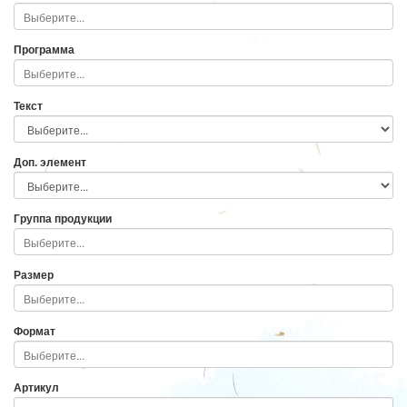
Программа
Текст
Доп. элемент
Группа продукции
Размер
Формат
Артикул