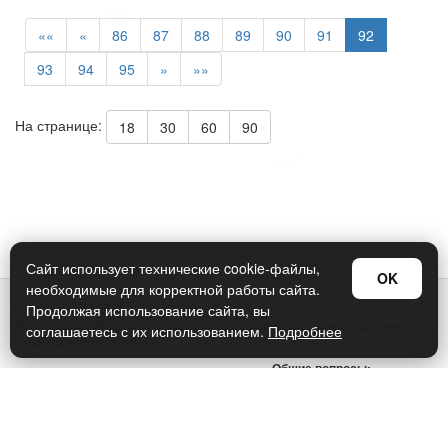
««
«
86
87
88
89
90
91
92
93
94
95
»
»»
На странице:
18
30
60
90
Сайт использует технические cookie-файлы,
OK
необходимые для корректной работы сайта.
© Арт Дизайн 2026
Продолжая использование сайта, вы
Политика конфиденциальности и обработки персональных данных
соглашаетесь с их использованием.
Подробнее
Правила использования
Общие вопросы:
sellers@art-design.ru
Тех. поддержка:
support-region@art-design.ru
Тел: