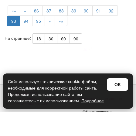
««
«
86
87
88
89
90
91
92
93
94
95
»
»»
На странице:
18
30
60
90
Сайт использует технические cookie-файлы,
OK
необходимые для корректной работы сайта.
© Арт Дизайн 2026
Продолжая использование сайта, вы
Политика конфиденциальности и обработки персональных данных
соглашаетесь с их использованием.
Подробнее
Правила использования
Общие вопросы:
sellers@art-design.ru
Тех. поддержка:
support-region@art-design.ru
Тел: