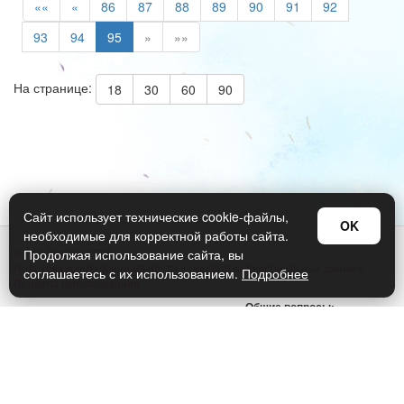
««
«
86
87
88
89
90
91
92
93
94
95
»
»»
На странице:
18
30
60
90
Сайт использует технические cookie-файлы,
OK
необходимые для корректной работы сайта.
© Арт Дизайн 2026
Продолжая использование сайта, вы
Политика конфиденциальности и обработки персональных данных
соглашаетесь с их использованием.
Подробнее
Правила использования
Общие вопросы:
sellers@art-design.ru
Тех. поддержка:
support-region@art-design.ru
Тел:
+7 495 956-34-79