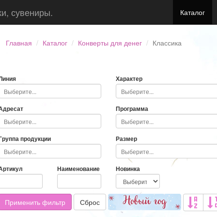
ки, сувениры.
Каталог
Главная
Каталог
Конверты для денег
Классика
Линия
Характер
Адресат
Программа
Группа продукции
Размер
Артикул
Наименование
Новинка
Применить фильтр
Сброс