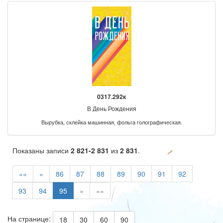
0317.292к
В День Рождения
Вырубка, склейка машинная, фольга голографическая.
Показаны записи
2 821-2 831
из
2 831
.
««
«
86
87
88
89
90
91
92
93
94
95
»
»»
На странице:
18
30
60
90