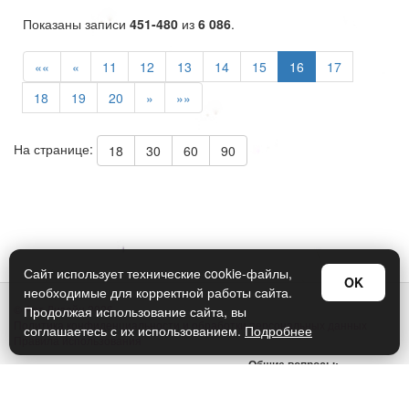
Показаны записи
451-480
из
6 086
.
««
«
11
12
13
14
15
16
17
18
19
20
»
»»
На странице:
18
30
60
90
Сайт использует технические cookie-файлы,
OK
необходимые для корректной работы сайта.
© Арт Дизайн 2026
Продолжая использование сайта, вы
Политика конфиденциальности и обработки персональных данных
соглашаетесь с их использованием.
Подробнее
Правила использования
Общие вопросы:
sellers@art-design.ru
Тех. поддержка: