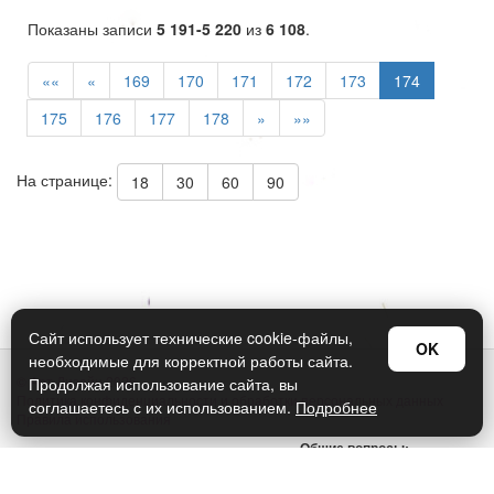
Показаны записи
5 191-5 220
из
6 108
.
««
«
169
170
171
172
173
174
175
176
177
178
»
»»
На странице:
18
30
60
90
Сайт использует технические cookie-файлы,
OK
необходимые для корректной работы сайта.
© Арт Дизайн 2026
Продолжая использование сайта, вы
Политика конфиденциальности и обработки персональных данных
соглашаетесь с их использованием.
Подробнее
Правила использования
Общие вопросы:
sellers@art-design.ru
Тех. поддержка: