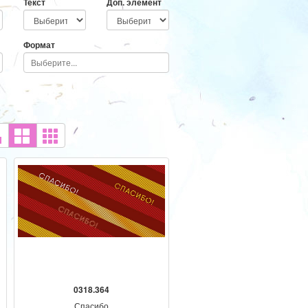
Текст
Доп. элемент
Формат
0318.364
Спасибо