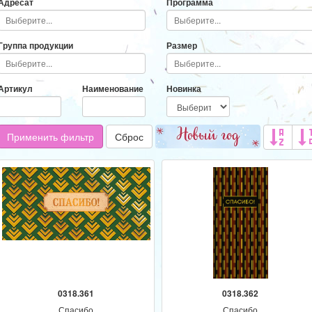
Адресат
Программа
Группа продукции
Размер
Артикул
Наименование
Новинка
Применить фильтр
Сброс
0318.361
0318.362
Спасибо
Спасибо