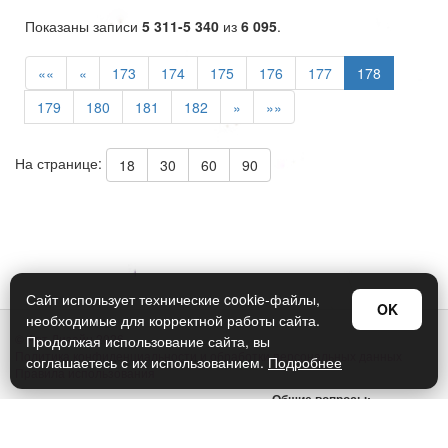
Показаны записи
5 311-5 340
из
6 095
.
««
«
173
174
175
176
177
178
179
180
181
182
»
»»
На странице:
18
30
60
90
Сайт использует технические cookie-файлы,
OK
необходимые для корректной работы сайта.
© Арт Дизайн 2026
Продолжая использование сайта, вы
Политика конфиденциальности и обработки персональных данных
соглашаетесь с их использованием.
Подробнее
Правила использования
Общие вопросы:
sellers@art-design.ru
Тех. поддержка: