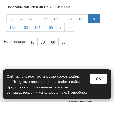
Показаны записи
5 401-5 430
из
6 095
.
««
«
176
177
178
179
180
181
182
183
184
185
»
»»
На странице:
18
30
60
90
Сайт использует технические cookie-файлы,
OK
необходимые для корректной работы сайта.
© Арт Дизайн 2026
Продолжая использование сайта, вы
Политика конфиденциальности и обработки персональных данных
соглашаетесь с их использованием.
Подробнее
Правила использования
Общие вопросы:
sellers@art-design.ru
Тех. поддержка: