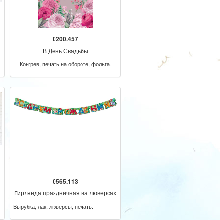
0200.457
х
В День Свадьбы
Конгрев, печать на обороте, фольга.
0565.113
х
Гирлянда праздничная на люверсах
205 см
Вырубка, лак, люверсы, печать.