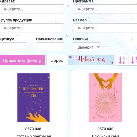
Адресат
Программа
Группа продукции
Размер
Артикул
Наименование
Новинка
Применить фильтр
Сброс
0573.038
0573.040
Этот мир прекрасен
Влюбись в себя