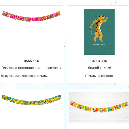
0565.114
0713.394
Гирлянда праздничная на люверсах
Двигай телом!
205 см
Вырубка, лак, люверсы, печать.
Печать на обороте.