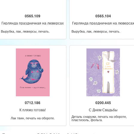
0565.109
0565.104
Гирлянда праздничная на люверсах
Гирлянда праздничная на люверса
205 см
205 см
Вырубка, лак, люверсы, печать.
Вырубка, лак, люверсы, печать.
0712.186
0200.445
К пляжу готова!
С Днем Свадьбы
Деталь снаружи, печать на обороте,
Лак твин, печать на обороте.
пластизоль, фольга.