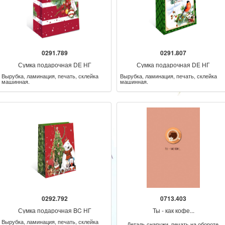
0291.789
0291.807
Сумка подарочная DE НГ
Сумка подарочная DE НГ
Вырубка, ламинация, печать, склейка
Вырубка, ламинация, печать, склейка
машинная.
машинная.
0292.792
0713.403
Сумка подарочная BC НГ
Ты - как кофе...
Вырубка, ламинация, печать, склейка
Деталь снаружи, печать на обороте.