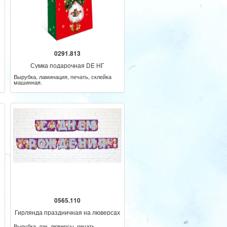
0291.813
Сумка подарочная DE НГ
Вырубка, ламинация, печать, склейка
машинная.
0565.110
Гирлянда праздничная на люверсах
205 см
Вырубка, лак, люверсы, печать.