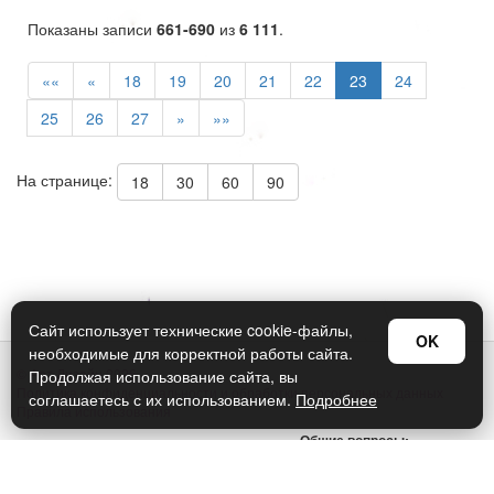
Показаны записи
661-690
из
6 111
.
««
«
18
19
20
21
22
23
24
25
26
27
»
»»
На странице:
18
30
60
90
Сайт использует технические cookie-файлы,
OK
необходимые для корректной работы сайта.
© Арт Дизайн 2026
Продолжая использование сайта, вы
Политика конфиденциальности и обработки персональных данных
соглашаетесь с их использованием.
Подробнее
Правила использования
Общие вопросы:
sellers@art-design.ru
Тех. поддержка: