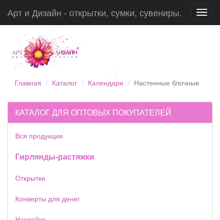
Арт и Дизайн - открытки, сумки, сувениры.
Toggl
navig
Главная
Каталог
Календари
Настенные блочные
КАТАЛОГ ДЛЯ ОПТОВЫХ ПОКУПАТЕЛЕЙ
Вся продукция
Гирлянды-растяжки
Открытки
Конверты для денег
Наклейки