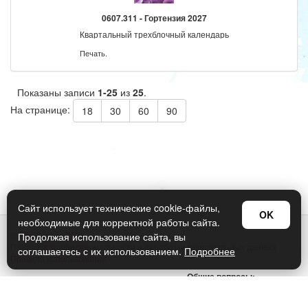
0607.311 - Гортензия 2027
Квартальный трехблочный календарь
Печать.
Показаны записи
1-25
из
25
.
На странице:
18
30
60
90
Сайт использует технические cookie-файлы,
OK
необходимые для корректной работы сайта.
© Арт Дизайн 2026
Продолжая использование сайта, вы
Политика конфиденциальности и обработки персональных данных
соглашаетесь с их использованием.
Подробнее
Правила использования
Общие вопросы:
sellers@art-design.ru
Тех. поддержка: