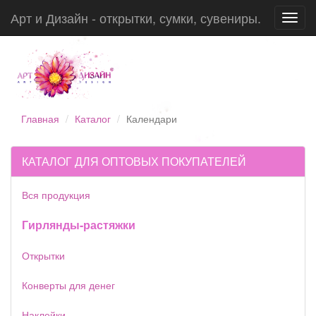
Арт и Дизайн - открытки, сумки, сувениры.
Toggl
navig
Главная
Каталог
Календари
КАТАЛОГ ДЛЯ ОПТОВЫХ ПОКУПАТЕЛЕЙ
Вся продукция
Гирлянды-растяжки
Открытки
Конверты для денег
Наклейки