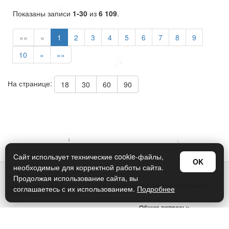
Показаны записи
1-30
из
6 109
.
««
«
1
2
3
4
5
6
7
8
9
10
»
»»
На странице:
18
30
60
90
Сайт использует технические cookie-файлы,
OK
необходимые для корректной работы сайта.
© Арт Дизайн 2026
Продолжая использование сайта, вы
Политика конфиденциальности и обработки персональных данных
соглашаетесь с их использованием.
Подробнее
Правила использования
Общие вопросы:
sellers@art-design.ru
Тех. поддержка: