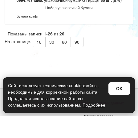
0994.768-Микс упаковочной бумаги ОТ Крафт 50 шт. (876)
Набор упаковочной бумаги
Бумага крафт.
Показаны записи
1-26
из
26
.
На странице:
18
30
60
90
Сайт использует технические cookie-файлы,
OK
необходимые для корректной работы сайта.
© Арт Дизайн 2026
Продолжая использование сайта, вы
Политика конфиденциальности и обработки персональных данных
соглашаетесь с их использованием.
Подробнее
Правила использования
Общие вопросы:
sellers@art-design.ru
Тех. поддержка:
support-region@art-design.ru
Тел: