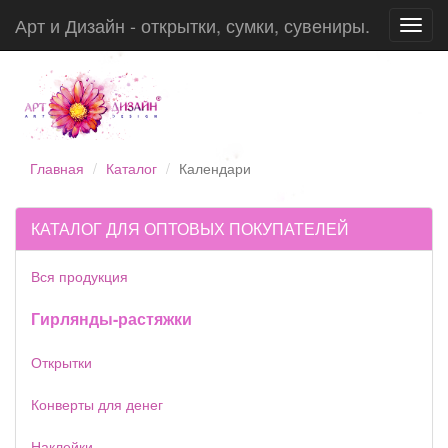
Арт и Дизайн - открытки, сумки, сувениры.
Toggl
navig
Главная
Каталог
Календари
КАТАЛОГ ДЛЯ ОПТОВЫХ ПОКУПАТЕЛЕЙ
Вся продукция
Гирлянды-растяжки
Открытки
Конверты для денег
Наклейки