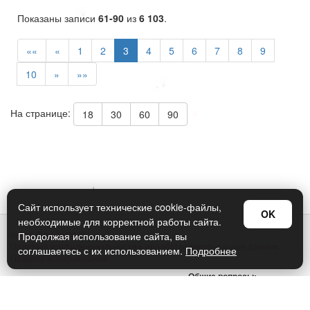
Показаны записи
61-90
из
6 103
.
««
«
1
2
3
4
5
6
7
8
9
10
»
»»
На странице:
18
30
60
90
Сайт использует технические cookie-файлы,
OK
необходимые для корректной работы сайта.
© Арт Дизайн 2026
Продолжая использование сайта, вы
Политика конфиденциальности и обработки персональных данных
соглашаетесь с их использованием.
Подробнее
Правила использования
Общие вопросы:
sellers@art-design.ru
Тех. поддержка: