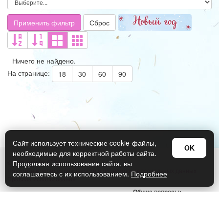
Применить фильтр
Сброс
Ничего не найдено.
На странице:
18
30
60
90
Сайт использует технические cookie-файлы,
OK
необходимые для корректной работы сайта.
© Арт Дизайн 2026
Продолжая использование сайта, вы
Политика конфиденциальности и обработки персональных данных
соглашаетесь с их использованием.
Подробнее
Правила использования
Общие вопросы:
sellers@art-design.ru
Тех. поддержка:
support-region@art-design.ru