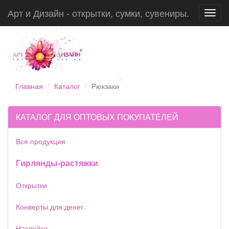
Арт и Дизайн - открытки, сумки, сувениры.
Toggl
navig
Главная
Каталог
Рюкзаки
КАТАЛОГ ДЛЯ ОПТОВЫХ ПОКУПАТЕЛЕЙ
Вся продукция
Гирлянды-растяжки
Открытки
Конверты для денег
Наклейки