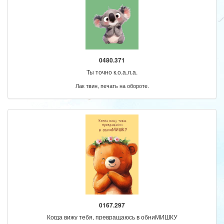
0480.371
Ты точно к.о.а.л.а.
Лак твин, печать на обороте.
0167.297
Когда вижу тебя, превращаюсь в обниМИШКУ