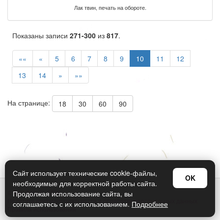
Лак твин, печать на обороте.
Показаны записи
271-300
из
817
.
««
«
5
6
7
8
9
10
11
12
13
14
»
»»
На странице:
18
30
60
90
Сайт использует технические cookie-файлы,
OK
необходимые для корректной работы сайта.
© Арт Дизайн 2026
Продолжая использование сайта, вы
Политика конфиденциальности и обработки персональных данных
соглашаетесь с их использованием.
Подробнее
Правила использования